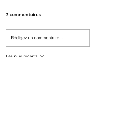
2 commentaires
Rédigez un commentaire...
Les plus récents
rachel.coitou
09 oct. 2025
merci ! c'est une mine d'or. 😍
J'aime
Répondre
hamelmarie10
16 avr. 2025
Incroyable ce guide, vraiment merci pour 
ces ressources il est tellement complet. 