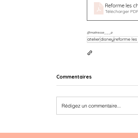
Reforme les c
Télécharger PD
@maitresse___p
atelier
disney
reforme les
Commentaires
Rédigez un commentaire...