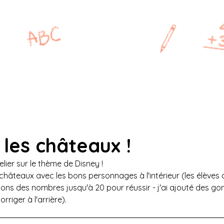
MAÎTRESSE
P
CP
CE1
CE2
CM1
les châteaux !
lier sur le thème de Disney !
s châteaux avec les bons personnages à l'intérieur (les élèves 
ions des nombres jusqu'à 20 pour réussir - j'ai ajouté des g
riger à l'arrière). 