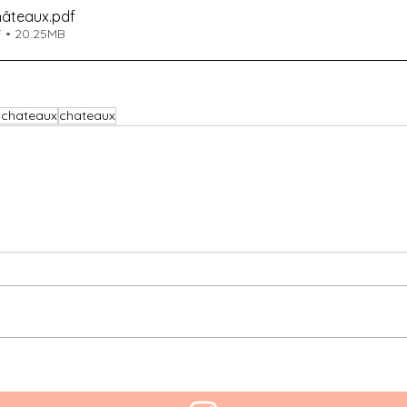
hâteaux
.pdf
F • 20.25MB
 chateaux
chateaux