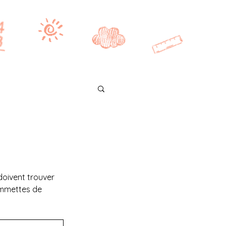
Se connecter
CE2/CM1
CM2
BONUS
doivent trouver 
ommettes de 