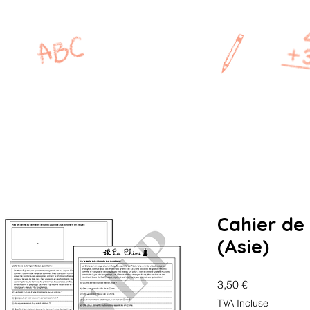
MAÎTRESSE
P
CP
CE1
CE2
CM1
Cahier de 
(Asie)
Prix
3,50 €
TVA Incluse