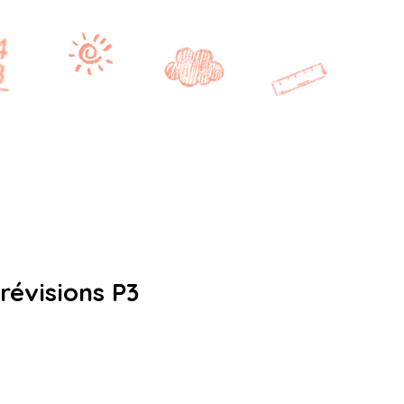
Se connecter
CE2/CM1
CM2
BONUS
révisions P3