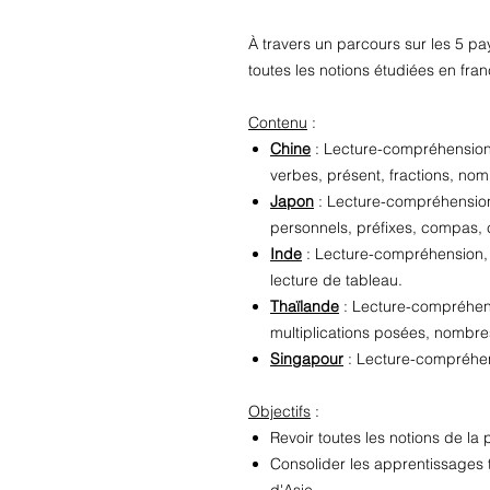
À travers un parcours sur les 5 pay
toutes les notions étudiées en fra
Contenu
:
Chine
: Lecture-compréhension,
verbes, présent, fractions, nom
Japon
: Lecture-compréhension
personnels, préfixes, compas, 
Inde
: Lecture-compréhension, p
lecture de tableau.
Thaïlande
: Lecture-compréhens
multiplications posées, nombre
Singapour
: Lecture-compréhensi
Objectifs
:
Revoir toutes les notions de la 
Consolider les apprentissages t
d'Asie.