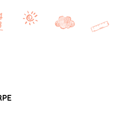
Se connecter
CE2/CM1
CM2
BONUS
RPE