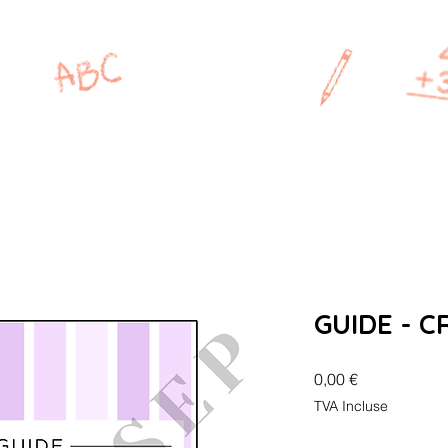
MAÎTRESSE
P
CP
CE1
CE2
CM1
GUIDE - C
Prix
0,00 €
TVA Incluse