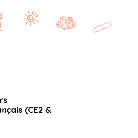
Se connecter
CE2/CM1
CM2
BONUS
rs
nçais (CE2 &