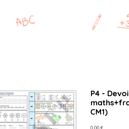
MAÎTRESSE
P
CP
CE1
CE2
CM1
P4 - Devoi
maths+fra
CM1)
Prix
0,00 €