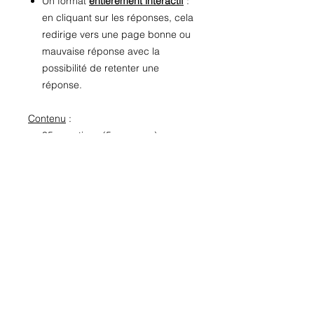
Un format
entièrement interactif
:
en cliquant sur les réponses, cela
redirige vers une page bonne ou
mauvaise réponse avec la
possibilité de retenter une
réponse.
Contenu
:
35 questions (5 par pays)
106 pages interactives
Navigation fluide entre les pages
(liens)
Format PDF
Objectifs
:
Réviser les connaissances
culturelles de la période 1
Développer la curiosité
géographique et culturelle