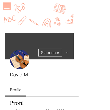
MAÎTRESSE
P
Plus d'actions
S'abonner
David M
Profile
Profil