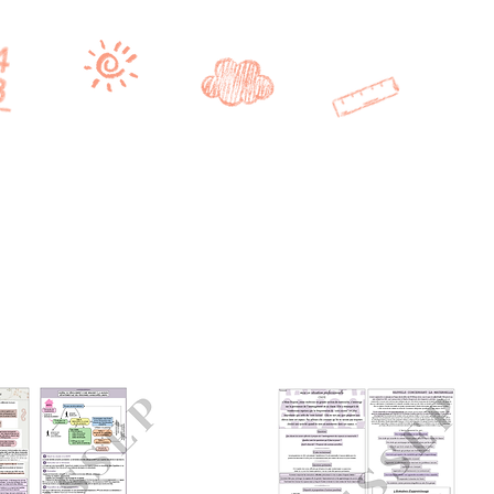
Se connecter
CE2/CM1
CM2
BONUS