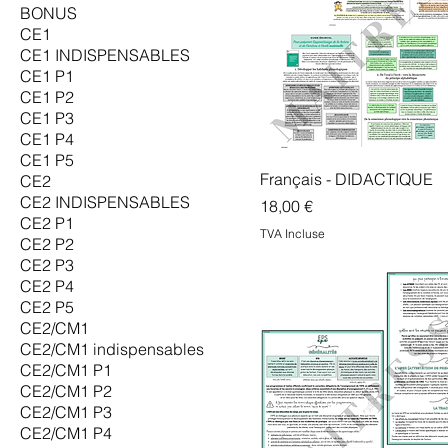
BONUS
CE1
CE1 INDISPENSABLES
CE1 P1
CE1 P2
CE1 P3
CE1 P4
CE1 P5
Français - DIDACTIQUE
CE2
CE2 INDISPENSABLES
Prix
18,00 €
CE2 P1
TVA Incluse
CE2 P2
CE2 P3
CE2 P4
CE2 P5
CE2/CM1
CE2/CM1 indispensables
CE2/CM1 P1
CE2/CM1 P2
CE2/CM1 P3
CE2/CM1 P4