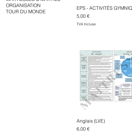
ORGANISATION
EPS - ACTIVITÉS GYMNI
TOUR DU MONDE
Prix
5,00 €
TVA Incluse
Anglais (LVE)
Prix
6,00 €