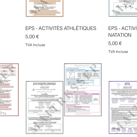
EPS - ACTIVITÉS ATHLÉTIQUES
EPS - ACTI
NATATION
Prix
5,00 €
Prix
5,00 €
TVA Incluse
TVA Incluse