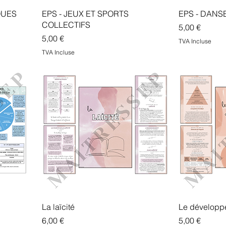
QUES
EPS - JEUX ET SPORTS
EPS - DANS
COLLECTIFS
Prix
5,00 €
Prix
5,00 €
TVA Incluse
TVA Incluse
La laïcité
Le développe
Prix
Prix
6,00 €
5,00 €