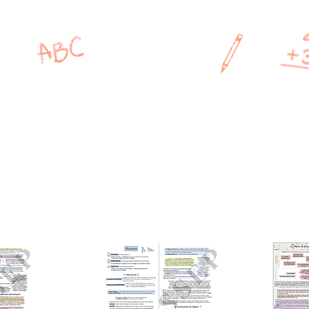
MAÎTRESSE
P
CP
CE1
CE2
CM1