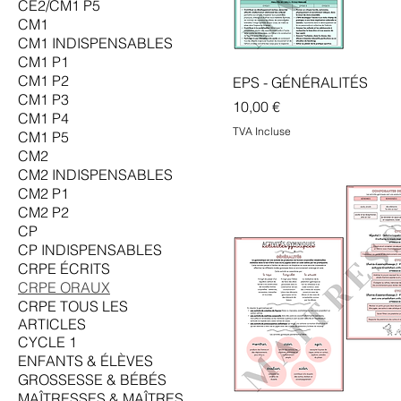
CE2/CM1 P5
CM1
CM1 INDISPENSABLES
CM1 P1
CM1 P2
EPS - GÉNÉRALITÉS
CM1 P3
Prix
10,00 €
CM1 P4
TVA Incluse
CM1 P5
CM2
CM2 INDISPENSABLES
CM2 P1
CM2 P2
CP
CP INDISPENSABLES
CRPE ÉCRITS
CRPE ORAUX
CRPE TOUS LES
ARTICLES
CYCLE 1
ENFANTS & ÉLÈVES
GROSSESSE & BÉBÉS
MAÎTRESSES & MAÎTRES