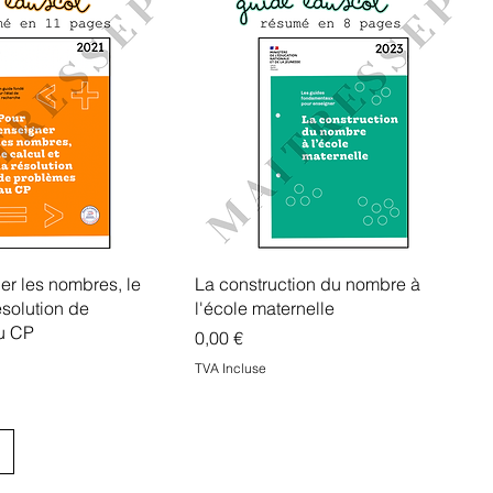
er les nombres, le
La construction du nombre à
résolution de
l'école maternelle
u CP
Prix
0,00 €
TVA Incluse