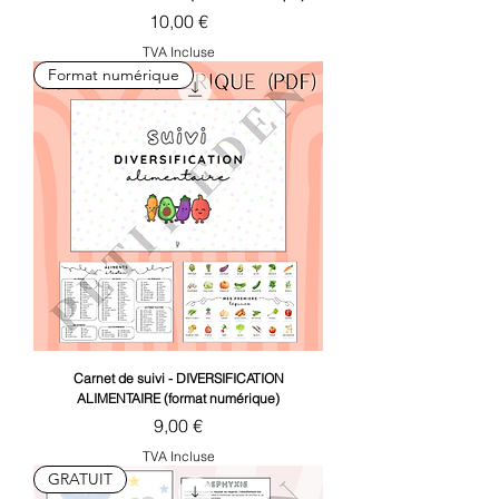
Prix
10,00 €
TVA Incluse
Format numérique
Carnet de suivi - DIVERSIFICATION
ALIMENTAIRE (format numérique)
Prix
9,00 €
TVA Incluse
GRATUIT