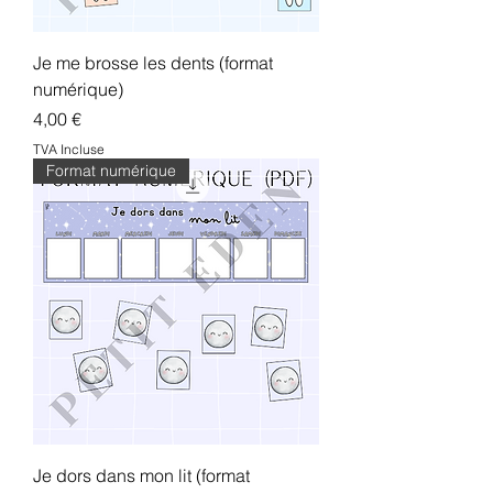
Je me brosse les dents (format
numérique)
Prix
4,00 €
TVA Incluse
Format numérique
Je dors dans mon lit (format