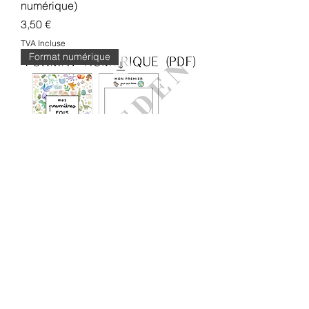
numérique)
Prix
3,50 €
TVA Incluse
Format numérique
MES PREMIÈRES FOIS (format
numérique)
Prix
10,00 €
TVA Incluse