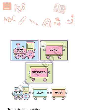
MAÎTRESSE
P
Train de la semaine