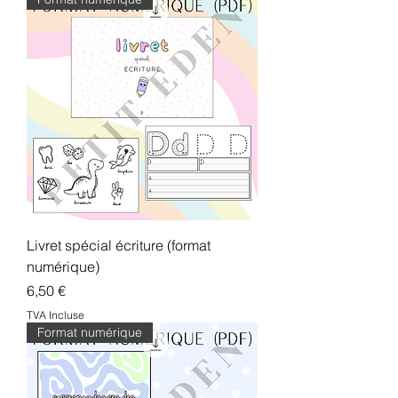
Livret spécial écriture (format
numérique)
Prix
6,50 €
TVA Incluse
Format numérique