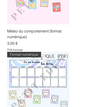
Météo du comportement (format
numérique)
Prix
3,50 €
TVA Incluse
Format numérique