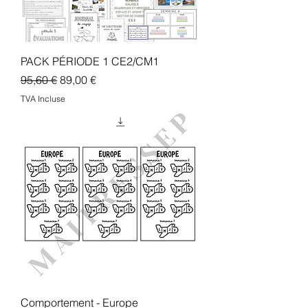
PACK PÉRIODE 1 CE2/CM1
Prix original
Prix promotionnel
95,60 €
89,00 €
TVA Incluse
Comportement - Europe