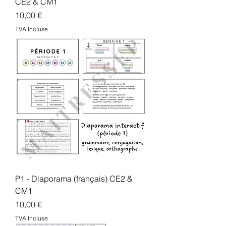
CE2 & CM1
Prix
10,00 €
TVA Incluse
P1 - Diaporama (français) CE2 &
CM1
Prix
10,00 €
TVA Incluse