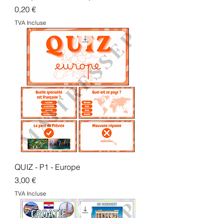
Prix
0,20 €
TVA Incluse
QUIZ - P1 - Europe
Prix
3,00 €
TVA Incluse