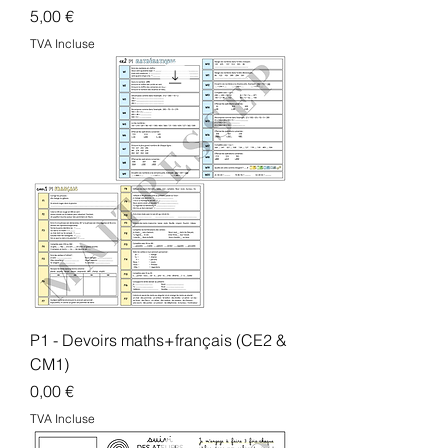
Prix
5,00 €
TVA Incluse
P1 - Devoirs maths+français (CE2 &
CM1)
Prix
0,00 €
TVA Incluse