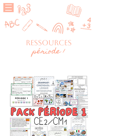
MAÎTRESSE
P
RESSOURCES
période 1