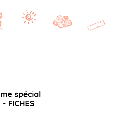
Se connecter
CE2/CM1
CM2
BONUS
me spécial
 - FICHES