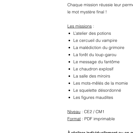
Chaque mission réussie leur perme
le mot mystère final !
Les missions
:
L’atelier des potions
Le cercueil du vampire
La malédiction du grimoire
La forêt du loup-garou
Le message du fantôme
Le chaudron explosif
La salle des miroirs
Les mots-mêlés de la momie
Le squelette désordonné
Les figures maudites
Niveau
: CE2 / CM1
Format
: PDF imprimable
À réaliser individuellement ou en