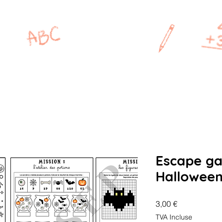
MAÎTRESSE
P
CP
CE1
CE2
CM1
Escape ga
Halloween
Prix
3,00 €
TVA Incluse