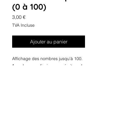
(0 à 100)
Prix
3,00 €
TVA Incluse
Ajouter au panier
Affichage des nombres jusqu'à 100.
1 couleur par dizaine avec écriture de
la dizaine de la même couleur.
À imprimer, plastifier et découper.
FORMAT PDF
Charte de la vie privée
Conditions générales de vente