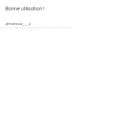
Bonne utilisation !
@maitresse___p
activités
rentrée
activités de rentrée
Commentaires
Rédigez un commentaire...
Charte de la vie privée