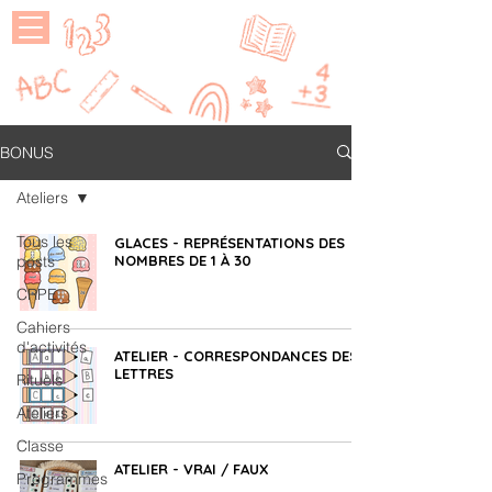
MAÎTRESSE
P
BONUS
Ateliers
Tous les
GLACES - REPRÉSENTATIONS DES
posts
NOMBRES DE 1 À 30
CRPE
Cahiers
d'activités
ATELIER - CORRESPONDANCES DES
LETTRES
Rituels
Ateliers
Classe
ATELIER - VRAI / FAUX
Programmes