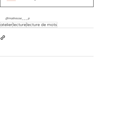
@maitresse___p
atelier
lecture
lecture de mots
Commentaires
Rédigez un commentaire...
Charte de la vie privée
Conditions générales de vente