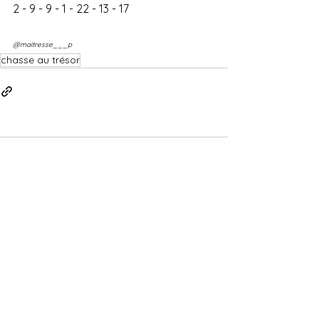
2 - 9 - 9 - 1 - 22 - 13 - 17
@maitresse___p
chasse au trésor
Commentaires
Rédigez un commentaire...
Charte de la vie privée
Conditions générales de vente