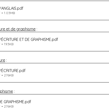
'ANGLAIS
.pdf
 • 1.03MB
ture et de graphisme
 :
'ÉCRITURE ET DE GRAPHISME
.pdf
 • 193KB
ure
 :
'ÉCRITURE
.pdf
 • 276KB
aphisme
 :
DE GRAPHISME
.pdf
 • 276KB