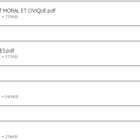
 MORAL ET CIVIQUE
.pdf
 • 729KB
ES
.pdf
 • 377KB
F • 589KB
 • 218KB