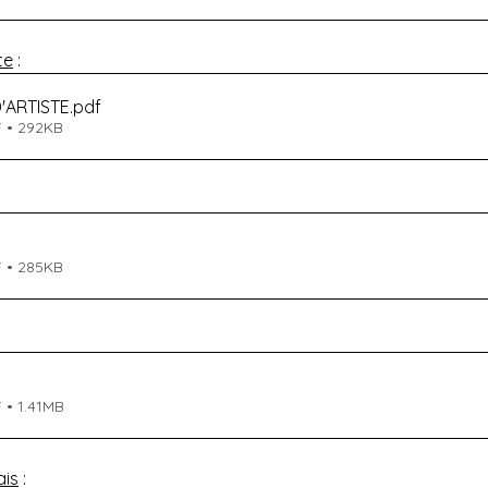
te
 :
'ARTISTE
.pdf
F • 292KB
F • 285KB
 • 1.41MB
ais
 :