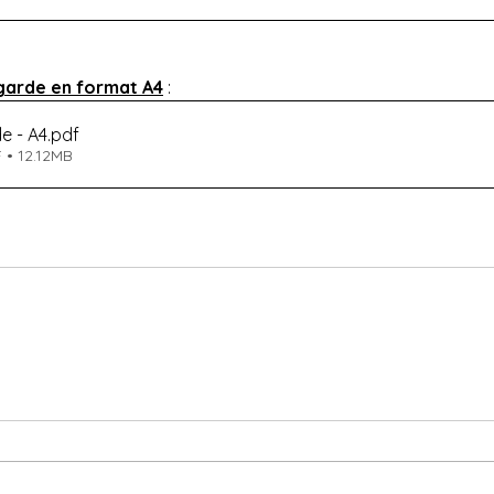
garde en format A4
 :
e - A4
.pdf
 • 12.12MB