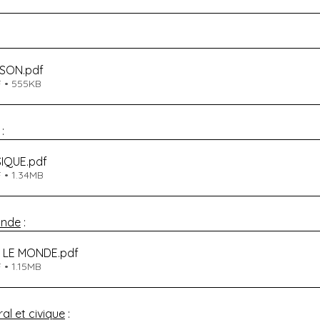
ISON
.pdf
F • 555KB
 :
SIQUE
.pdf
 • 1.34MB
onde
 :
 LE MONDE
.pdf
 • 1.15MB
l et civique
 :