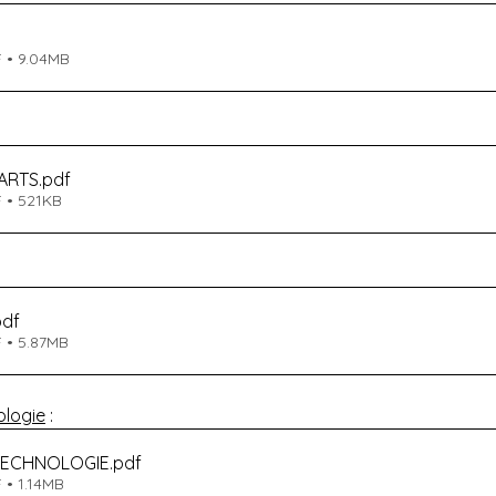
 • 9.04MB
 ARTS
.pdf
 • 521KB
pdf
 • 5.87MB
ologie
 :
 TECHNOLOGIE
.pdf
 • 1.14MB