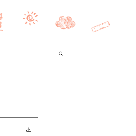
Se connecter
CE2/CM1
CM2
BONUS