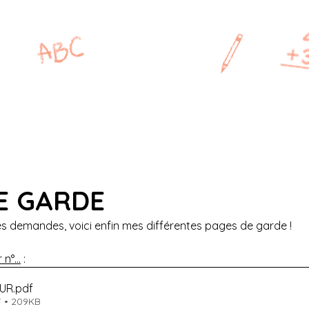
MAÎTRESSE
P
CP
CE1
CE2
CM1
E GARDE
s demandes, voici enfin mes différentes pages de garde !
n°...
 :
OUR
.pdf
F • 209KB